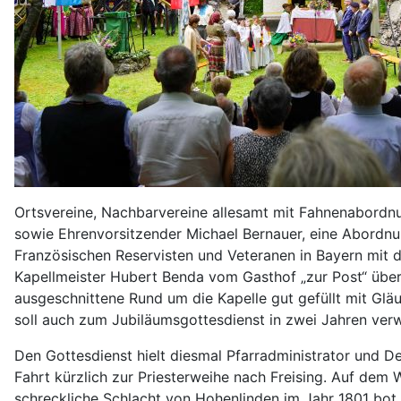
Ortsvereine, Nachbarvereine allesamt mit Fahnenabordn
sowie Ehrenvorsitzender Michael Bernauer, eine Abordnu
Französischen Reservisten und Veteranen in Bayern mit d
Kapellmeister Hubert Benda vom Gasthof „zur Post“ über
ausgeschnittene Rund um die Kapelle gut gefüllt mit Glä
soll auch zum Jubiläumsgottesdienst in zwei Jahren ver
Den Gottesdienst hielt diesmal Pfarradministrator und D
Fahrt kürzlich zur Priesterweihe nach Freising. Auf dem 
schreckliche Schlacht von Hohenlinden im Jahr 1801 bot.