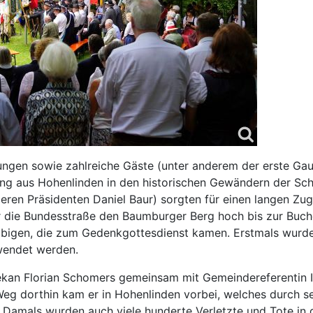
ungen sowie zahlreiche Gäste (unter anderem der erste Ga
ng aus Hohenlinden in den historischen Gewändern der Sch
eren Präsidenten Daniel Baur) sorgten für einen langen Zu
 die Bundesstraße den Baumburger Berg hoch bis zur Buche
ubigen, die zum Gedenkgottesdienst kamen. Erstmals wurde 
wendet werden.
ekan Florian Schomers gemeinsam mit Gemeindereferentin Irm
Weg dorthin kam er in Hohenlinden vorbei, welches durch sei
 Damals wurden auch viele hunderte Verletzte und Tote in 